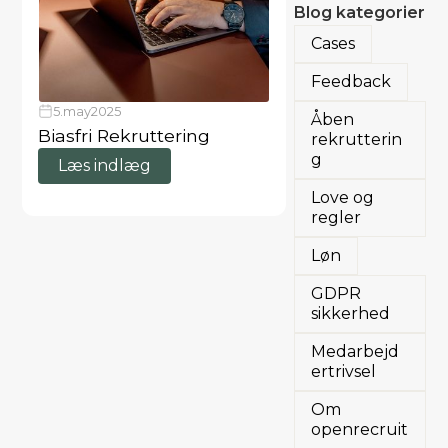
Blog kategorier
Cases
Feedback
5
.
may
2025
Åben
Biasfri Rekruttering
rekrutterin
g
Læs indlæg
Love og
regler
Løn
GDPR
sikkerhed
Medarbejd
ertrivsel
Om
openrecruit